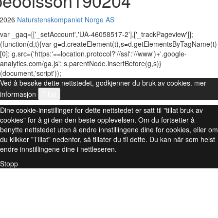
peoolsson190204
 2026
Naturstenskompaniet Norge AS
var _gaq=[['_setAccount','UA-46058517-2'],['_trackPageview']];
(function(d,t){var g=d.createElement(t),s=d.getElementsByTagName(t)
[0]; g.src=('https:'==location.protocol?'//ssl':'//www')+'.google-
analytics.com/ga.js'; s.parentNode.insertBefore(g,s)}
(document,'script'));
Ved å besøke dette nettstedet, godkjenner du bruk av cookies.
mer
informasjon
Tillat
Dine cookie-innstillinger for dette nettstedet er satt til "tillat bruk av
cookies" for å gi den den beste opplevelsen. Om du fortsetter å
benytte nettstedet uten å endre innstillingene dine for cookies, eller om
du klikker "Tillat" nedenfor, så tillater du til dette. Du kan når som helst
endre innstillingene dine i nettleseren.
Stopp