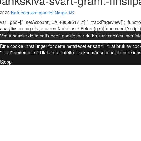
bankskiva-svart-granit-finsl
 2026
Naturstenskompaniet Norge AS
var _gaq=[['_setAccount','UA-46058517-2'],['_trackPageview']]; (functio
analytics.com/ga.js'; s.parentNode.insertBefore(g,s)}(document,'script')
Ved å besøke dette nettstedet, godkjenner du bruk av cookies.
mer inf
Dine cookie-innstillinger for dette nettstedet er satt til "tillat bruk av
"Tillat" nedenfor, så tillater du til dette. Du kan når som helst endre inns
Stopp