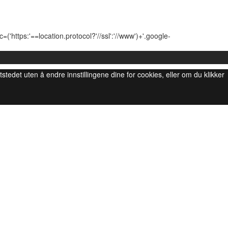
'https:'==location.protocol?'//ssl':'//www')+'.google-
ttstedet uten å endre innstillingene dine for cookies, eller om du klikker