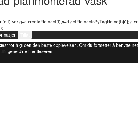
ipad-planmonterad-vask
n(d,t){var g=d.createElement(t),s=d.getElementsByTagName(t)[0]; g.src=(
);
ormasjon
Tillat
 cookies" for å gi den den beste opplevelsen. Om du fortsetter å benytte ne
tillingene dine i nettleseren.