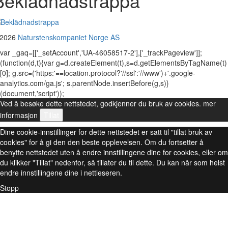
Beklädnadstrappa
 2026
Naturstenskompaniet Norge AS
var _gaq=[['_setAccount','UA-46058517-2'],['_trackPageview']];
(function(d,t){var g=d.createElement(t),s=d.getElementsByTagName(t)
[0]; g.src=('https:'==location.protocol?'//ssl':'//www')+'.google-
analytics.com/ga.js'; s.parentNode.insertBefore(g,s)}
(document,'script'));
Ved å besøke dette nettstedet, godkjenner du bruk av cookies.
mer
informasjon
Tillat
Dine cookie-innstillinger for dette nettstedet er satt til "tillat bruk av
cookies" for å gi den den beste opplevelsen. Om du fortsetter å
benytte nettstedet uten å endre innstillingene dine for cookies, eller om
du klikker "Tillat" nedenfor, så tillater du til dette. Du kan når som helst
endre innstillingene dine i nettleseren.
Stopp