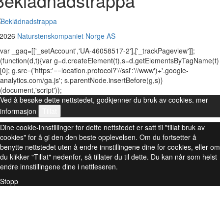
Beklädnadstrappa
 2026
Naturstenskompaniet Norge AS
var _gaq=[['_setAccount','UA-46058517-2'],['_trackPageview']];
(function(d,t){var g=d.createElement(t),s=d.getElementsByTagName(t)
[0]; g.src=('https:'==location.protocol?'//ssl':'//www')+'.google-
analytics.com/ga.js'; s.parentNode.insertBefore(g,s)}
(document,'script'));
Ved å besøke dette nettstedet, godkjenner du bruk av cookies.
mer
informasjon
Tillat
Dine cookie-innstillinger for dette nettstedet er satt til "tillat bruk av
cookies" for å gi den den beste opplevelsen. Om du fortsetter å
benytte nettstedet uten å endre innstillingene dine for cookies, eller om
du klikker "Tillat" nedenfor, så tillater du til dette. Du kan når som helst
endre innstillingene dine i nettleseren.
Stopp