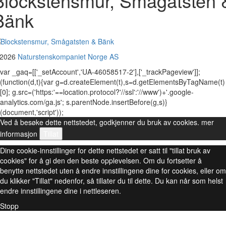
Blockstensmur, Smågatsten 
Bänk
 2026
Naturstenskompaniet Norge AS
var _gaq=[['_setAccount','UA-46058517-2'],['_trackPageview']];
(function(d,t){var g=d.createElement(t),s=d.getElementsByTagName(t)
[0]; g.src=('https:'==location.protocol?'//ssl':'//www')+'.google-
analytics.com/ga.js'; s.parentNode.insertBefore(g,s)}
(document,'script'));
Ved å besøke dette nettstedet, godkjenner du bruk av cookies.
mer
informasjon
Tillat
Dine cookie-innstillinger for dette nettstedet er satt til "tillat bruk av
cookies" for å gi den den beste opplevelsen. Om du fortsetter å
benytte nettstedet uten å endre innstillingene dine for cookies, eller om
du klikker "Tillat" nedenfor, så tillater du til dette. Du kan når som helst
endre innstillingene dine i nettleseren.
Stopp