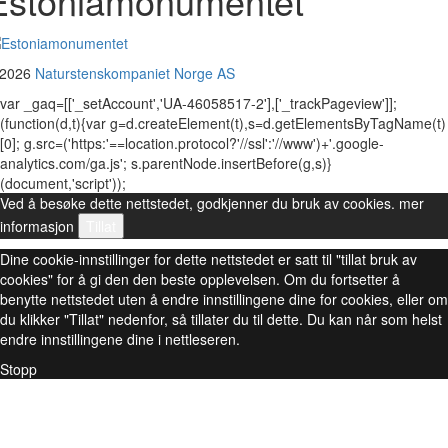
Estoniamonumentet
 2026
Naturstenskompaniet Norge AS
var _gaq=[['_setAccount','UA-46058517-2'],['_trackPageview']];
(function(d,t){var g=d.createElement(t),s=d.getElementsByTagName(t)
[0]; g.src=('https:'==location.protocol?'//ssl':'//www')+'.google-
analytics.com/ga.js'; s.parentNode.insertBefore(g,s)}
(document,'script'));
Ved å besøke dette nettstedet, godkjenner du bruk av cookies.
mer
informasjon
Tillat
Dine cookie-innstillinger for dette nettstedet er satt til "tillat bruk av
cookies" for å gi den den beste opplevelsen. Om du fortsetter å
benytte nettstedet uten å endre innstillingene dine for cookies, eller om
du klikker "Tillat" nedenfor, så tillater du til dette. Du kan når som helst
endre innstillingene dine i nettleseren.
Stopp