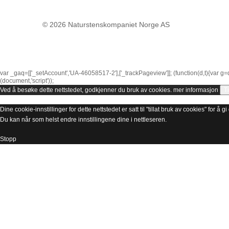
© 2026
Naturstenskompaniet Norge AS
var _gaq=[['_setAccount','UA-46058517-2'],['_trackPageview']]; (function(d,t){var g=
(document,'script'));
Ved å besøke dette nettstedet, godkjenner du bruk av cookies.
mer informasjon
Ti
Dine cookie-innstillinger for dette nettstedet er satt til "tillat bruk av cookies" for å
Du kan når som helst endre innstillingene dine i nettleseren.
Stopp