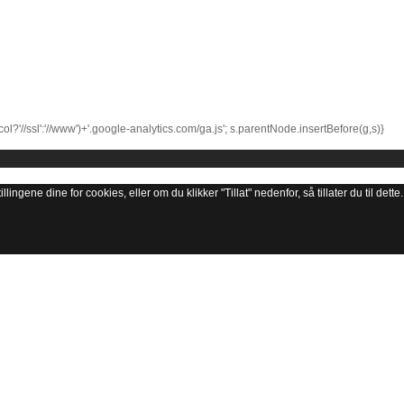
l?'//ssl':'//www')+'.google-analytics.com/ga.js'; s.parentNode.insertBefore(g,s)}
lingene dine for cookies, eller om du klikker "Tillat" nedenfor, så tillater du til dette.