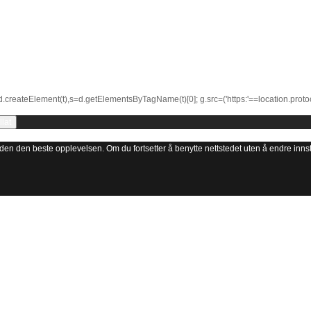
d.createElement(t),s=d.getElementsByTagName(t)[0]; g.src=('https:'==location.protoco
llat
 gi den den beste opplevelsen. Om du fortsetter å benytte nettstedet uten å endre innstil