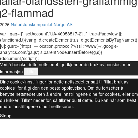
hallar-olandssten-graflammig
g2-flammad
 2026
Naturstenskompaniet Norge AS
var _gaq=[['_setAccount','UA-46058517-2'],['_trackPageview']];
(function(d,t){var g=d.createElement(t),s=d.getElementsByTagName(t)
[0]; g.src=('https:'==location.protocol?'//ssl':'//www')+'.google-
analytics.com/ga.js'; s.parentNode.insertBefore(g,s)}
(document,'script'));
Ved å besøke dette nettstedet, godkjenner du bruk av cookies.
mer
informasjon
Tillat
Dine cookie-innstillinger for dette nettstedet er satt til "tillat bruk av
cookies" for å gi den den beste opplevelsen. Om du fortsetter å
benytte nettstedet uten å endre innstillingene dine for cookies, eller om
du klikker "Tillat" nedenfor, så tillater du til dette. Du kan når som helst
endre innstillingene dine i nettleseren.
Stopp