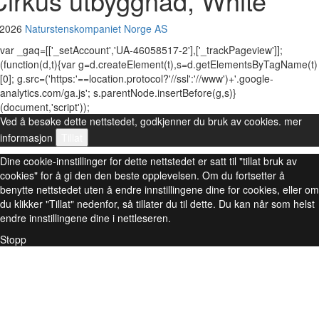
Cirkus utbyggnad, White
 2026
Naturstenskompaniet Norge AS
var _gaq=[['_setAccount','UA-46058517-2'],['_trackPageview']];
(function(d,t){var g=d.createElement(t),s=d.getElementsByTagName(t)
[0]; g.src=('https:'==location.protocol?'//ssl':'//www')+'.google-
analytics.com/ga.js'; s.parentNode.insertBefore(g,s)}
(document,'script'));
Ved å besøke dette nettstedet, godkjenner du bruk av cookies.
mer
informasjon
Tillat
Dine cookie-innstillinger for dette nettstedet er satt til "tillat bruk av
cookies" for å gi den den beste opplevelsen. Om du fortsetter å
benytte nettstedet uten å endre innstillingene dine for cookies, eller om
du klikker "Tillat" nedenfor, så tillater du til dette. Du kan når som helst
endre innstillingene dine i nettleseren.
Stopp