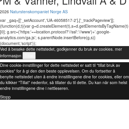
PM & Vänner, Lindvall A & D
 2026
Naturstenskompaniet Norge AS
var _gaq=[['_setAccount','UA-46058517-2'],['_trackPageview']];
(function(d,t){var g=d.createElement(t),s=d.getElementsByTagName(t)
[0]; g.src=('https:'==location.protocol?'//ssl':'//www')+'.google-
analytics.com/ga.js'; s.parentNode.insertBefore(g,s)}
(document,'script'));
Ved å besøke dette nettstedet, godkjenner du bruk av cookies.
mer
informasjon
Tillat
Dine cookie-innstillinger for dette nettstedet er satt til "tillat bruk av
cookies" for å gi den den beste opplevelsen. Om du fortsetter å
benytte nettstedet uten å endre innstillingene dine for cookies, eller om
du klikker "Tillat" nedenfor, så tillater du til dette. Du kan når som helst
endre innstillingene dine i nettleseren.
Stopp