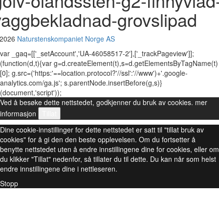
golv-olandssten-g2-finhyvlad
vaggbekladnad-grovslipad
 2026
Naturstenskompaniet Norge AS
var _gaq=[['_setAccount','UA-46058517-2'],['_trackPageview']];
(function(d,t){var g=d.createElement(t),s=d.getElementsByTagName(t)
[0]; g.src=('https:'==location.protocol?'//ssl':'//www')+'.google-
analytics.com/ga.js'; s.parentNode.insertBefore(g,s)}
(document,'script'));
Ved å besøke dette nettstedet, godkjenner du bruk av cookies.
mer
informasjon
Tillat
Dine cookie-innstillinger for dette nettstedet er satt til "tillat bruk av
cookies" for å gi den den beste opplevelsen. Om du fortsetter å
benytte nettstedet uten å endre innstillingene dine for cookies, eller om
du klikker "Tillat" nedenfor, så tillater du til dette. Du kan når som helst
endre innstillingene dine i nettleseren.
Stopp