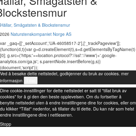
Hällar, Smågatsten &
Blockstensmur
 2026
Naturstenskompaniet Norge AS
var _gaq=[['_setAccount','UA-46058517-2'],['_trackPageview']];
(function(d,t){var g=d.createElement(t),s=d.getElementsByTagName(t)
[0]; g.src=('https:'==location.protocol?'//ssl':'//www')+'.google-
analytics.com/ga.js'; s.parentNode.insertBefore(g,s)}
(document,'script'));
Ved å besøke dette nettstedet, godkjenner du bruk av cookies.
mer
informasjon
Tillat
Dine cookie-innstillinger for dette nettstedet er satt til "tillat bruk av
cookies" for å gi den den beste opplevelsen. Om du fortsetter å
benytte nettstedet uten å endre innstillingene dine for cookies, eller om
du klikker "Tillat" nedenfor, så tillater du til dette. Du kan når som helst
endre innstillingene dine i nettleseren.
Stopp