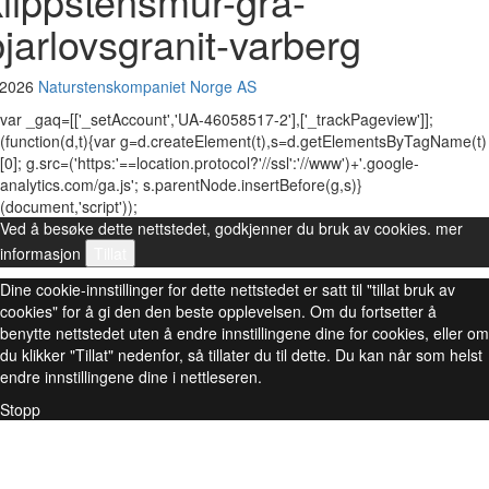
klippstensmur-gra-
bjarlovsgranit-varberg
 2026
Naturstenskompaniet Norge AS
var _gaq=[['_setAccount','UA-46058517-2'],['_trackPageview']];
(function(d,t){var g=d.createElement(t),s=d.getElementsByTagName(t)
[0]; g.src=('https:'==location.protocol?'//ssl':'//www')+'.google-
analytics.com/ga.js'; s.parentNode.insertBefore(g,s)}
(document,'script'));
Ved å besøke dette nettstedet, godkjenner du bruk av cookies.
mer
informasjon
Tillat
Dine cookie-innstillinger for dette nettstedet er satt til "tillat bruk av
cookies" for å gi den den beste opplevelsen. Om du fortsetter å
benytte nettstedet uten å endre innstillingene dine for cookies, eller om
du klikker "Tillat" nedenfor, så tillater du til dette. Du kan når som helst
endre innstillingene dine i nettleseren.
Stopp