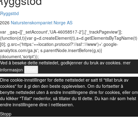
Ryggstöd
 2026
Naturstenskompaniet Norge AS
var _gaq=[['_setAccount','UA-46058517-2'],['_trackPageview']];
(function(d,t){var g=d.createElement(t),s=d.getElementsByTagName(t)
[0]; g.src=('https:'==location.protocol?'//ssl':'//www')+'.google-
analytics.com/ga.js'; s.parentNode.insertBefore(g,s)}
(document,'script'));
Ved å besøke dette nettstedet, godkjenner du bruk av cookies.
mer
informasjon
Tillat
Dine cookie-innstillinger for dette nettstedet er satt til "tillat bruk av
cookies" for å gi den den beste opplevelsen. Om du fortsetter å
benytte nettstedet uten å endre innstillingene dine for cookies, eller om
du klikker "Tillat" nedenfor, så tillater du til dette. Du kan når som helst
endre innstillingene dine i nettleseren.
Stopp