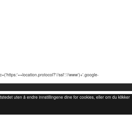
'https:'==location.protocol?'//ssl':'//www')+'.google-
ttstedet uten å endre innstillingene dine for cookies, eller om du klikker