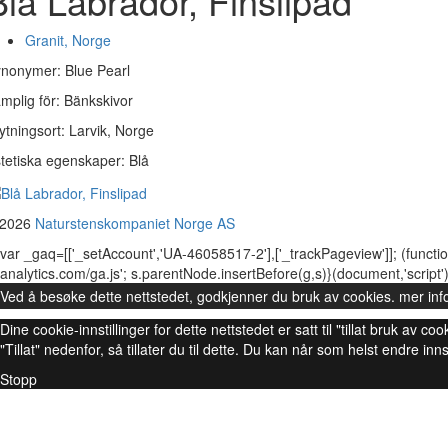
Blå Labrador, Finslipad
Granit, Norge
nonymer: Blue Pearl
mplig för: Bänkskivor
ytningsort: Larvik, Norge
tetiska egenskaper: Blå
 2026
Naturstenskompaniet Norge AS
var _gaq=[['_setAccount','UA-46058517-2'],['_trackPageview']]; (functio
analytics.com/ga.js'; s.parentNode.insertBefore(g,s)}(document,'script')
Ved å besøke dette nettstedet, godkjenner du bruk av cookies.
mer inf
Dine cookie-innstillinger for dette nettstedet er satt til "tillat bruk av
"Tillat" nedenfor, så tillater du til dette. Du kan når som helst endre inns
Stopp