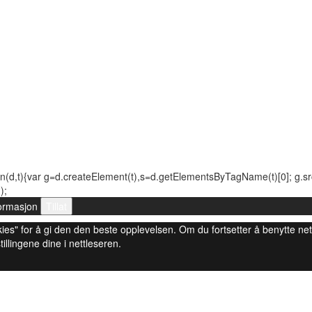
n(d,t){var g=d.createElement(t),s=d.getElementsByTagName(t)[0]; g.src=(
);
ormasjon
Tillat
 cookies" for å gi den den beste opplevelsen. Om du fortsetter å benytte ne
tillingene dine i nettleseren.