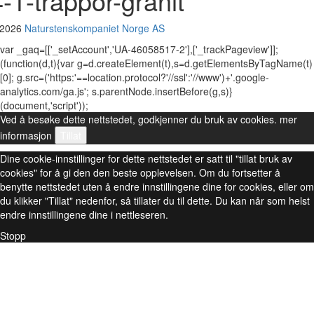
4-1-trappor-granit
 2026
Naturstenskompaniet Norge AS
var _gaq=[['_setAccount','UA-46058517-2'],['_trackPageview']];
(function(d,t){var g=d.createElement(t),s=d.getElementsByTagName(t)
[0]; g.src=('https:'==location.protocol?'//ssl':'//www')+'.google-
analytics.com/ga.js'; s.parentNode.insertBefore(g,s)}
(document,'script'));
Ved å besøke dette nettstedet, godkjenner du bruk av cookies.
mer
informasjon
Tillat
Dine cookie-innstillinger for dette nettstedet er satt til "tillat bruk av
cookies" for å gi den den beste opplevelsen. Om du fortsetter å
benytte nettstedet uten å endre innstillingene dine for cookies, eller om
du klikker "Tillat" nedenfor, så tillater du til dette. Du kan når som helst
endre innstillingene dine i nettleseren.
Stopp