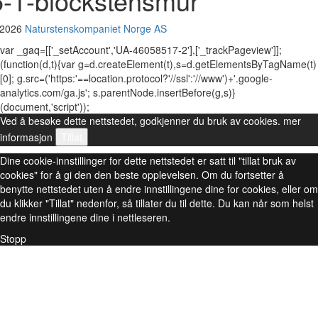
5-1-blockstensmur
 2026
Naturstenskompaniet Norge AS
var _gaq=[['_setAccount','UA-46058517-2'],['_trackPageview']];
(function(d,t){var g=d.createElement(t),s=d.getElementsByTagName(t)
[0]; g.src=('https:'==location.protocol?'//ssl':'//www')+'.google-
analytics.com/ga.js'; s.parentNode.insertBefore(g,s)}
(document,'script'));
Ved å besøke dette nettstedet, godkjenner du bruk av cookies.
mer
informasjon
Tillat
Dine cookie-innstillinger for dette nettstedet er satt til "tillat bruk av
cookies" for å gi den den beste opplevelsen. Om du fortsetter å
benytte nettstedet uten å endre innstillingene dine for cookies, eller om
du klikker "Tillat" nedenfor, så tillater du til dette. Du kan når som helst
endre innstillingene dine i nettleseren.
Stopp