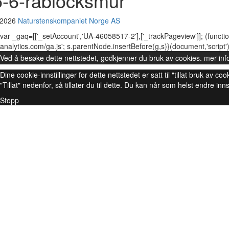
5-6-rablocksmur
 2026
Naturstenskompaniet Norge AS
var _gaq=[['_setAccount','UA-46058517-2'],['_trackPageview']]; (functio
analytics.com/ga.js'; s.parentNode.insertBefore(g,s)}(document,'script')
Ved å besøke dette nettstedet, godkjenner du bruk av cookies.
mer inf
Dine cookie-innstillinger for dette nettstedet er satt til "tillat bruk av
"Tillat" nedenfor, så tillater du til dette. Du kan når som helst endre inns
Stopp