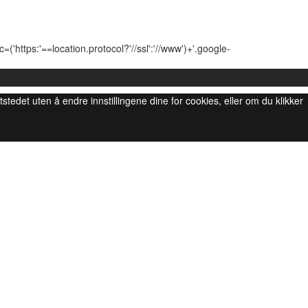
'https:'==location.protocol?'//ssl':'//www')+'.google-
ttstedet uten å endre innstillingene dine for cookies, eller om du klikker