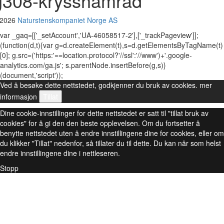
g308-krysshamrad
 2026
Naturstenskompaniet Norge AS
var _gaq=[['_setAccount','UA-46058517-2'],['_trackPageview']];
(function(d,t){var g=d.createElement(t),s=d.getElementsByTagName(t)
[0]; g.src=('https:'==location.protocol?'//ssl':'//www')+'.google-
analytics.com/ga.js'; s.parentNode.insertBefore(g,s)}
(document,'script'));
Ved å besøke dette nettstedet, godkjenner du bruk av cookies.
mer
informasjon
Tillat
Dine cookie-innstillinger for dette nettstedet er satt til "tillat bruk av
cookies" for å gi den den beste opplevelsen. Om du fortsetter å
benytte nettstedet uten å endre innstillingene dine for cookies, eller om
du klikker "Tillat" nedenfor, så tillater du til dette. Du kan når som helst
endre innstillingene dine i nettleseren.
Stopp