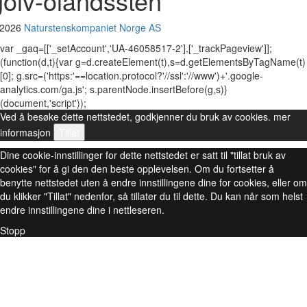
golv-olandssten
 2026
Naturstenskompaniet Norge AS
var _gaq=[['_setAccount','UA-46058517-2'],['_trackPageview']];
(function(d,t){var g=d.createElement(t),s=d.getElementsByTagName(t)
[0]; g.src=('https:'==location.protocol?'//ssl':'//www')+'.google-
analytics.com/ga.js'; s.parentNode.insertBefore(g,s)}
(document,'script'));
Ved å besøke dette nettstedet, godkjenner du bruk av cookies.
mer
informasjon
Tillat
Dine cookie-innstillinger for dette nettstedet er satt til "tillat bruk av
cookies" for å gi den den beste opplevelsen. Om du fortsetter å
benytte nettstedet uten å endre innstillingene dine for cookies, eller om
du klikker "Tillat" nedenfor, så tillater du til dette. Du kan når som helst
endre innstillingene dine i nettleseren.
Stopp