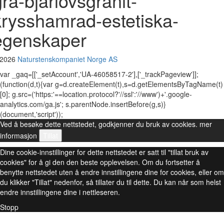
gra-bjarlovsgranit-
krysshamrad-estetiska-
egenskaper
 2026
Naturstenskompaniet Norge AS
var _gaq=[['_setAccount','UA-46058517-2'],['_trackPageview']];
(function(d,t){var g=d.createElement(t),s=d.getElementsByTagName(t)
[0]; g.src=('https:'==location.protocol?'//ssl':'//www')+'.google-
analytics.com/ga.js'; s.parentNode.insertBefore(g,s)}
(document,'script'));
Ved å besøke dette nettstedet, godkjenner du bruk av cookies.
mer
informasjon
Tillat
Dine cookie-innstillinger for dette nettstedet er satt til "tillat bruk av
cookies" for å gi den den beste opplevelsen. Om du fortsetter å
benytte nettstedet uten å endre innstillingene dine for cookies, eller om
du klikker "Tillat" nedenfor, så tillater du til dette. Du kan når som helst
endre innstillingene dine i nettleseren.
Stopp