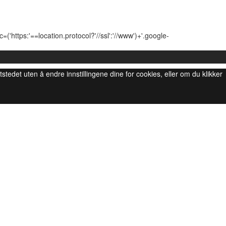
'https:'==location.protocol?'//ssl':'//www')+'.google-
ttstedet uten å endre innstillingene dine for cookies, eller om du klikker