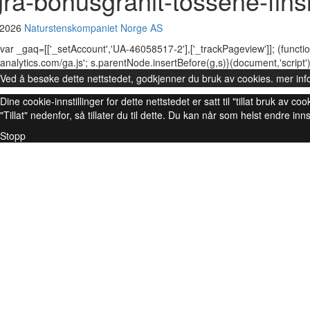
gra-bohusgranit-tossene-fins
 2026
Naturstenskompaniet Norge AS
var _gaq=[['_setAccount','UA-46058517-2'],['_trackPageview']]; (functio
analytics.com/ga.js'; s.parentNode.insertBefore(g,s)}(document,'script')
Ved å besøke dette nettstedet, godkjenner du bruk av cookies.
mer inf
Dine cookie-innstillinger for dette nettstedet er satt til "tillat bruk av
"Tillat" nedenfor, så tillater du til dette. Du kan når som helst endre inns
Stopp