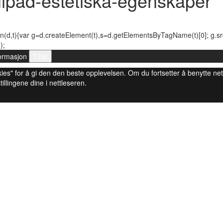
lipad-estetiska-egenskaper
n(d,t){var g=d.createElement(t),s=d.getElementsByTagName(t)[0]; g.src=(
);
ormasjon
Tillat
 cookies" for å gi den den beste opplevelsen. Om du fortsetter å benytte ne
tillingene dine i nettleseren.