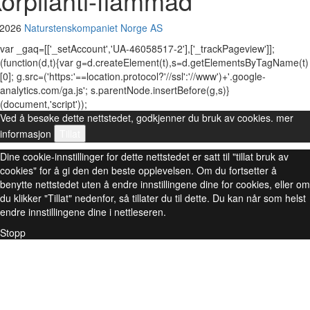
korpilahti-flammad
 2026
Naturstenskompaniet Norge AS
var _gaq=[['_setAccount','UA-46058517-2'],['_trackPageview']];
(function(d,t){var g=d.createElement(t),s=d.getElementsByTagName(t)
[0]; g.src=('https:'==location.protocol?'//ssl':'//www')+'.google-
analytics.com/ga.js'; s.parentNode.insertBefore(g,s)}
(document,'script'));
Ved å besøke dette nettstedet, godkjenner du bruk av cookies.
mer
informasjon
Tillat
Dine cookie-innstillinger for dette nettstedet er satt til "tillat bruk av
cookies" for å gi den den beste opplevelsen. Om du fortsetter å
benytte nettstedet uten å endre innstillingene dine for cookies, eller om
du klikker "Tillat" nedenfor, så tillater du til dette. Du kan når som helst
endre innstillingene dine i nettleseren.
Stopp