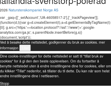
hallandia-svenstorp-polerad
 2026
Naturstenskompaniet Norge AS
var _gaq=[['_setAccount','UA-46058517-2'],['_trackPageview']];
(function(d,t){var g=d.createElement(t),s=d.getElementsByTagName(t)
[0]; g.src=('https:'==location.protocol?'//ssl':'//www')+'.google-
analytics.com/ga.js'; s.parentNode.insertBefore(g,s)}
(document,'script'));
Ved å besøke dette nettstedet, godkjenner du bruk av cookies.
mer
informasjon
Tillat
Dine cookie-innstillinger for dette nettstedet er satt til "tillat bruk av
cookies" for å gi den den beste opplevelsen. Om du fortsetter å
benytte nettstedet uten å endre innstillingene dine for cookies, eller om
du klikker "Tillat" nedenfor, så tillater du til dette. Du kan når som helst
endre innstillingene dine i nettleseren.
Stopp