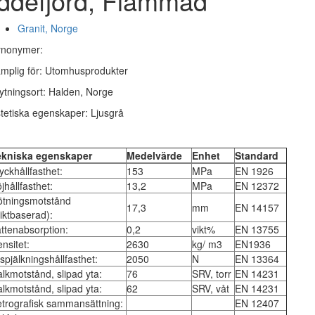
Iddefjord, Flammad
Granit, Norge
ynonymer:
mplig för: Utomhusprodukter
ytningsort: Halden, Norge
tetiska egenskaper: Ljusgrå
ekniska egenskaper
Medelvärde
Enhet
Standard
yckhållfasthet:
153
MPa
EN 1926
jhållfasthet:
13,2
MPa
EN 12372
ötningsmotstånd
17,3
mm
EN 14157
iktbaserad):
ttenabsorption:
0,2
vikt%
EN 13755
nsitet:
2630
kg/ m3
EN1936
spjälkningshållfasthet:
2050
N
EN 13364
lkmotstånd, slipad yta:
76
SRV, torr
EN 14231
lkmotstånd, slipad yta:
62
SRV, våt
EN 14231
trografisk sammansättning:
EN 12407