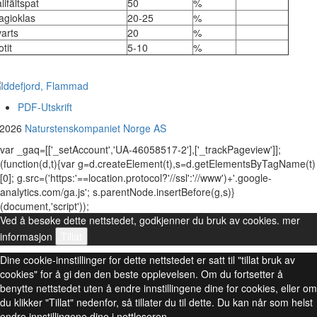
lifältspat
50
%
agioklas
20-25
%
arts
20
%
otit
5-10
%
PDF-Utskrift
 2026
Naturstenskompaniet Norge AS
var _gaq=[['_setAccount','UA-46058517-2'],['_trackPageview']];
(function(d,t){var g=d.createElement(t),s=d.getElementsByTagName(t)
[0]; g.src=('https:'==location.protocol?'//ssl':'//www')+'.google-
analytics.com/ga.js'; s.parentNode.insertBefore(g,s)}
(document,'script'));
Ved å besøke dette nettstedet, godkjenner du bruk av cookies.
mer
informasjon
Tillat
Dine cookie-innstillinger for dette nettstedet er satt til "tillat bruk av
cookies" for å gi den den beste opplevelsen. Om du fortsetter å
benytte nettstedet uten å endre innstillingene dine for cookies, eller om
du klikker "Tillat" nedenfor, så tillater du til dette. Du kan når som helst
endre innstillingene dine i nettleseren.