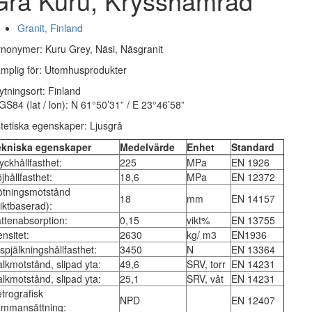
Grå Kuru, Krysshamrad
Granit, Finland
nonymer: Kuru Grey, Näsi, Näsgranit
mplig för: Utomhusprodukter
ytningsort: Finland
S84 (lat / lon): N 61°50’31” / E 23°46’58”
tetiska egenskaper: Ljusgrå
ekniska egenskaper
Medelvärde
Enhet
Standard
yckhållfasthet:
225
MPa
EN 1926
jhållfasthet:
18,6
MPa
EN 12372
ötningsmotstånd
18
mm
EN 14157
iktbaserad):
ttenabsorption:
0,15
vikt%
EN 13755
nsitet:
2630
kg/ m3
EN1936
spjälkningshållfasthet:
3450
N
EN 13364
lkmotstånd, slipad yta:
49,6
SRV, torr
EN 14231
lkmotstånd, slipad yta:
25,1
SRV, våt
EN 14231
trografisk
NPD
EN 12407
ammansättning: