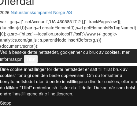
Offerdal
 2026
Naturstenskompaniet Norge AS
var _gaq=[['_setAccount','UA-46058517-2'],['_trackPageview']];
(function(d,t){var g=d.createElement(t),s=d.getElementsByTagName(t)
[0]; g.src=('https:'==location.protocol?'//ssl':'//www')+'.google-
analytics.com/ga.js'; s.parentNode.insertBefore(g,s)}
(document,'script'));
Ved å besøke dette nettstedet, godkjenner du bruk av cookies.
mer
informasjon
Tillat
Dine cookie-innstillinger for dette nettstedet er satt til "tillat bruk av
cookies" for å gi den den beste opplevelsen. Om du fortsetter å
benytte nettstedet uten å endre innstillingene dine for cookies, eller om
du klikker "Tillat" nedenfor, så tillater du til dette. Du kan når som helst
endre innstillingene dine i nettleseren.
Stopp