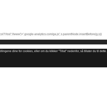
l?'//ssl':'//www')+'.google-analytics.com/ga.js'; s.parentNode.insertBefore(g,s)}
lingene dine for cookies, eller om du klikker "Tillat" nedenfor, så tillater du til dette.