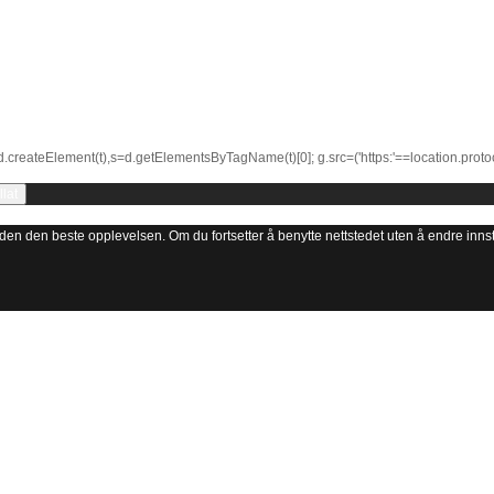
d.createElement(t),s=d.getElementsByTagName(t)[0]; g.src=('https:'==location.protoco
llat
 gi den den beste opplevelsen. Om du fortsetter å benytte nettstedet uten å endre innstil