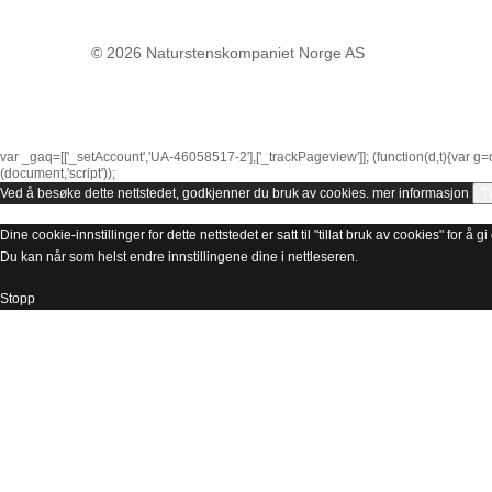
© 2026
Naturstenskompaniet Norge AS
var _gaq=[['_setAccount','UA-46058517-2'],['_trackPageview']]; (function(d,t){var g=
(document,'script'));
Ved å besøke dette nettstedet, godkjenner du bruk av cookies.
mer informasjon
Ti
Dine cookie-innstillinger for dette nettstedet er satt til "tillat bruk av cookies" for å
Du kan når som helst endre innstillingene dine i nettleseren.
Stopp