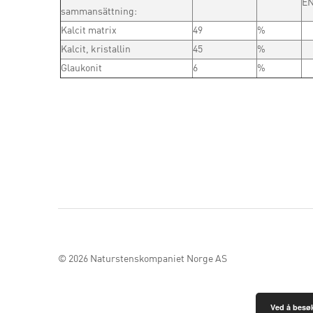
EN
sammansättning:
Kalcit matrix
49
%
Kalcit, kristallin
45
%
Glaukonit
6
%
© 2026
Naturstenskompaniet Norge AS
Ved å besøk