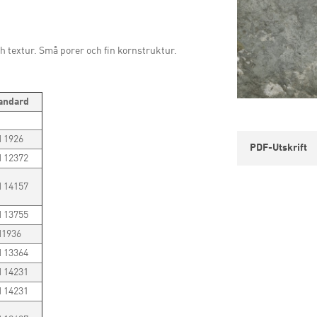
ch textur. Små porer och fin kornstruktur.
andard
 1926
PDF-Utskrift
 12372
 14157
 13755
1936
 13364
 14231
 14231