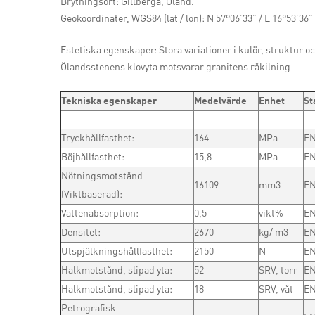
Brytningsort: Gillberga, Öland.
Geokoordinater, WGS84 (lat / lon): N 57°06’33” / E 16°53’36”
Estetiska egenskaper: Stora variationer i kulör, struktur o
Ölandsstenens klovyta motsvarar granitens råkilning.
Tekniska egenskaper
Medelvärde
Enhet
St
Tryckhållfasthet:
164
MPa
EN
Böjhållfasthet:
15,8
MPa
EN
Nötningsmotstånd
16109
mm3
EN
(Viktbaserad):
Vattenabsorption:
0,5
vikt%
EN
Densitet:
2670
kg/ m3
EN
Utspjälkningshållfasthet:
2150
N
EN
Halkmotstånd, slipad yta:
52
SRV, torr
EN
Halkmotstånd, slipad yta:
18
SRV, våt
EN
Petrografisk