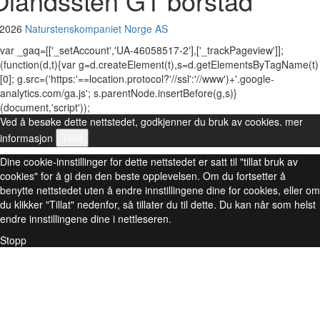
Ölandssten G1 borstad
 2026
Naturstenskompaniet Norge AS
var _gaq=[['_setAccount','UA-46058517-2'],['_trackPageview']];
(function(d,t){var g=d.createElement(t),s=d.getElementsByTagName(t)
[0]; g.src=('https:'==location.protocol?'//ssl':'//www')+'.google-
analytics.com/ga.js'; s.parentNode.insertBefore(g,s)}
(document,'script'));
Ved å besøke dette nettstedet, godkjenner du bruk av cookies.
mer
informasjon
Tillat
Dine cookie-innstillinger for dette nettstedet er satt til "tillat bruk av
cookies" for å gi den den beste opplevelsen. Om du fortsetter å
benytte nettstedet uten å endre innstillingene dine for cookies, eller om
du klikker "Tillat" nedenfor, så tillater du til dette. Du kan når som helst
endre innstillingene dine i nettleseren.
Stopp