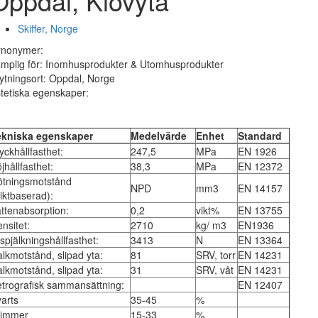
Oppdal, Klovyta
Skiffer, Norge
ynonymer:
mplig för: Inomhusprodukter & Utomhusprodukter
ytningsort: Oppdal, Norge
tetiska egenskaper:
ekniska egenskaper
Medelvärde
Enhet
Standard
yckhållfasthet:
247,5
MPa
EN 1926
jhållfasthet:
38,3
MPa
EN 12372
ötningsmotstånd
NPD
mm3
EN 14157
iktbaserad):
ttenabsorption:
0,2
vikt%
EN 13755
nsitet:
2710
kg/ m3
EN1936
spjälkningshållfasthet:
3413
N
EN 13364
lkmotstånd, slipad yta:
81
SRV, torr
EN 14231
lkmotstånd, slipad yta:
31
SRV, våt
EN 14231
trografisk sammansättning:
EN 12407
arts
35-45
%
limmer
15-33
%