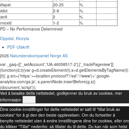
ltspat
20-25
%
idot
2-8
%
tanit
2
%
rnoxid
1-2
%
PD – No Performance Determined
PDF-Utskrift
 2026
Naturstenskompaniet Norge AS
var _gaq=[['_setAccount','UA-46058517-2'],['_trackPageview']];
(function(d,t){var g=d.createElement(t),s=d.getElementsByTagName(t)
[0]; g.src=('https:'==location.protocol?'//ssl':'//www')+'.google-
analytics.com/ga.js'; s.parentNode.insertBefore(g,s)}
(document,'script'));
Ved å besøke dette nettstedet, godkjenner du bruk av cookies.
mer
informasjon
Tillat
Dine cookie-innstillinger for dette nettstedet er satt til "tillat bruk av
cookies" for å gi den den beste opplevelsen. Om du fortsetter å
benytte nettstedet uten å endre innstillingene dine for cookies, eller om
du klikker "Tillat" nedenfor, så tillater du til dette. Du kan når som helst