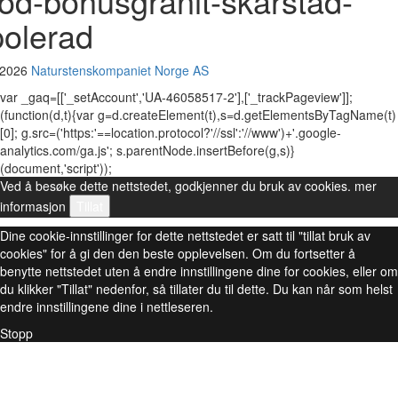
rod-bohusgranit-skarstad-
polerad
 2026
Naturstenskompaniet Norge AS
var _gaq=[['_setAccount','UA-46058517-2'],['_trackPageview']];
(function(d,t){var g=d.createElement(t),s=d.getElementsByTagName(t)
[0]; g.src=('https:'==location.protocol?'//ssl':'//www')+'.google-
analytics.com/ga.js'; s.parentNode.insertBefore(g,s)}
(document,'script'));
Ved å besøke dette nettstedet, godkjenner du bruk av cookies.
mer
informasjon
Tillat
Dine cookie-innstillinger for dette nettstedet er satt til "tillat bruk av
cookies" for å gi den den beste opplevelsen. Om du fortsetter å
benytte nettstedet uten å endre innstillingene dine for cookies, eller om
du klikker "Tillat" nedenfor, så tillater du til dette. Du kan når som helst
endre innstillingene dine i nettleseren.
Stopp