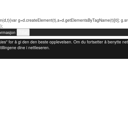
n(d,t){var g=d.createElement(t),s=d.getElementsByTagName(t)[0]; g.src=(
);
ormasjon
Tillat
 cookies" for å gi den den beste opplevelsen. Om du fortsetter å benytte ne
tillingene dine i nettleseren.