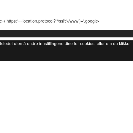
'https:'==location.protocol?'//ssl':'//www')+'.google-
ttstedet uten å endre innstillingene dine for cookies, eller om du klikker