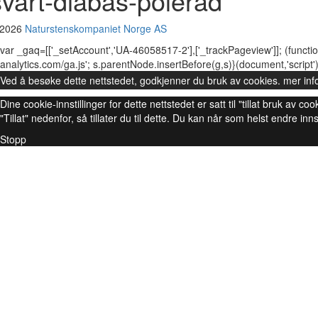
svart-diabas-polerad
 2026
Naturstenskompaniet Norge AS
var _gaq=[['_setAccount','UA-46058517-2'],['_trackPageview']]; (functio
analytics.com/ga.js'; s.parentNode.insertBefore(g,s)}(document,'script')
Ved å besøke dette nettstedet, godkjenner du bruk av cookies.
mer inf
Dine cookie-innstillinger for dette nettstedet er satt til "tillat bruk av
"Tillat" nedenfor, så tillater du til dette. Du kan når som helst endre inns
Stopp