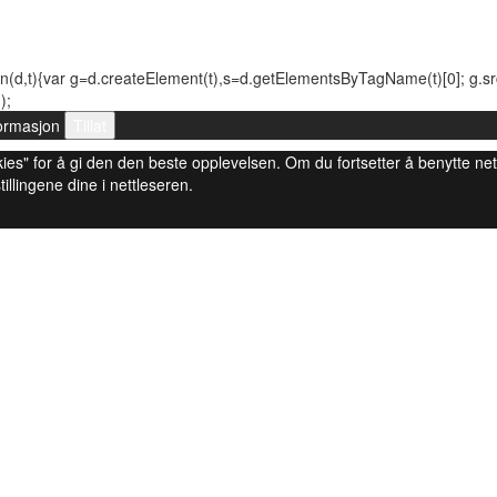
n(d,t){var g=d.createElement(t),s=d.getElementsByTagName(t)[0]; g.src=(
);
ormasjon
Tillat
 cookies" for å gi den den beste opplevelsen. Om du fortsetter å benytte ne
tillingene dine i nettleseren.