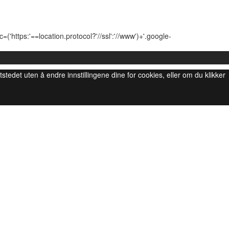
'https:'==location.protocol?'//ssl':'//www')+'.google-
ttstedet uten å endre innstillingene dine for cookies, eller om du klikker