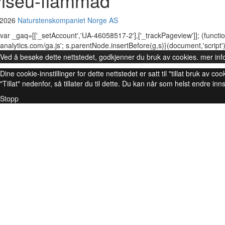
viseu-flammad
 2026
Naturstenskompaniet Norge AS
var _gaq=[['_setAccount','UA-46058517-2'],['_trackPageview']]; (functio
analytics.com/ga.js'; s.parentNode.insertBefore(g,s)}(document,'script')
Ved å besøke dette nettstedet, godkjenner du bruk av cookies.
mer inf
Dine cookie-innstillinger for dette nettstedet er satt til "tillat bruk av
"Tillat" nedenfor, så tillater du til dette. Du kan når som helst endre inns
Stopp