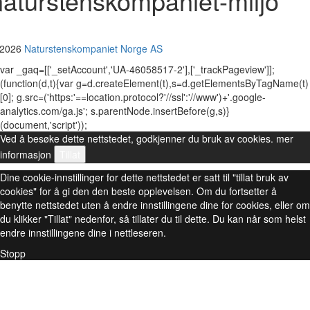
naturstenskompaniet-miljo
 2026
Naturstenskompaniet Norge AS
var _gaq=[['_setAccount','UA-46058517-2'],['_trackPageview']];
(function(d,t){var g=d.createElement(t),s=d.getElementsByTagName(t)
[0]; g.src=('https:'==location.protocol?'//ssl':'//www')+'.google-
analytics.com/ga.js'; s.parentNode.insertBefore(g,s)}
(document,'script'));
Ved å besøke dette nettstedet, godkjenner du bruk av cookies.
mer
informasjon
Tillat
Dine cookie-innstillinger for dette nettstedet er satt til "tillat bruk av
cookies" for å gi den den beste opplevelsen. Om du fortsetter å
benytte nettstedet uten å endre innstillingene dine for cookies, eller om
du klikker "Tillat" nedenfor, så tillater du til dette. Du kan når som helst
endre innstillingene dine i nettleseren.
Stopp