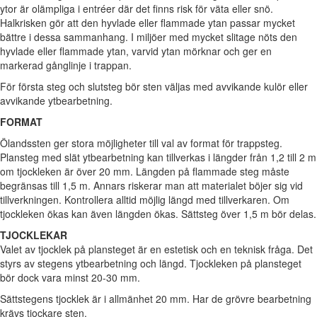
ytor är olämpliga i entréer där det finns risk för väta eller snö.
Halkrisken gör att den hyvlade eller flammade ytan passar mycket
bättre i dessa sammanhang. I miljöer med mycket slitage nöts den
hyvlade eller flammade ytan, varvid ytan mörknar och ger en
markerad gånglinje i trappan.
För första steg och slutsteg bör sten väljas med avvikande kulör eller
avvikande ytbearbetning.
FORMAT
Ölandssten ger stora möjligheter till val av format för trappsteg.
Plansteg med slät ytbearbetning kan tillverkas i längder från 1,2 till 2 m
om tjockleken är över 20 mm. Längden på flammade steg måste
begränsas till 1,5 m. Annars riskerar man att materialet böjer sig vid
tillverkningen. Kontrollera alltid möjlig längd med tillverkaren. Om
tjockleken ökas kan även längden ökas. Sättsteg över 1,5 m bör delas.
TJOCKLEKAR
Valet av tjocklek på plansteget är en estetisk och en teknisk fråga. Det
styrs av stegens ytbearbetning och längd. Tjockleken på plansteget
bör dock vara minst 20-30 mm.
Sättstegens tjocklek är i allmänhet 20 mm. Har de grövre bearbetning
krävs tjockare sten.