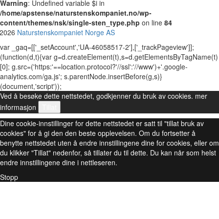
Warning
: Undefined variable $i in
/home/apstense/naturstenskompaniet.no/wp-
content/themes/nsk/single-sten_type.php
on line
84
 2026
Naturstenskompaniet Norge AS
var _gaq=[['_setAccount','UA-46058517-2'],['_trackPageview']];
(function(d,t){var g=d.createElement(t),s=d.getElementsByTagName(t)
[0]; g.src=('https:'==location.protocol?'//ssl':'//www')+'.google-
analytics.com/ga.js'; s.parentNode.insertBefore(g,s)}
(document,'script'));
Ved å besøke dette nettstedet, godkjenner du bruk av cookies.
mer
informasjon
Tillat
Dine cookie-innstillinger for dette nettstedet er satt til "tillat bruk av
cookies" for å gi den den beste opplevelsen. Om du fortsetter å
benytte nettstedet uten å endre innstillingene dine for cookies, eller om
du klikker "Tillat" nedenfor, så tillater du til dette. Du kan når som helst
endre innstillingene dine i nettleseren.
Stopp