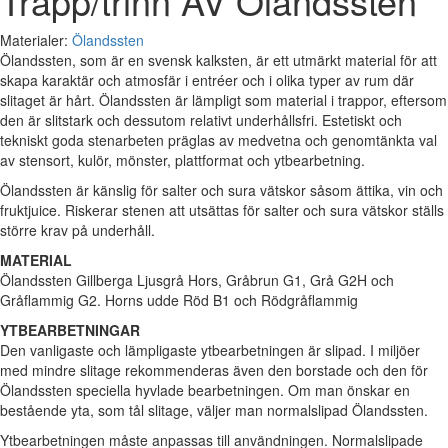
Trapp/trinn AV Ölandssten
Materialer:
Ölandssten
Ölandssten, som är en svensk kalksten, är ett utmärkt material för att
skapa karaktär och atmosfär i entréer och i olika typer av rum där
slitaget är hårt. Ölandssten är lämpligt som material i trappor, eftersom
den är slitstark och dessutom relativt underhållsfri. Estetiskt och
tekniskt goda stenarbeten präglas av medvetna och genomtänkta val
av stensort, kulör, mönster, plattformat och ytbearbetning.
Ölandssten är känslig för salter och sura vätskor såsom ättika, vin och
fruktjuice. Riskerar stenen att utsättas för salter och sura vätskor ställs
större krav på underhåll.
MATERIAL
Ölandssten Gillberga Ljusgrå Hors, Gråbrun G1, Grå G2H och
Gråflammig G2. Horns udde Röd B1 och Rödgråflammig
YTBEARBETNINGAR
Den vanligaste och lämpligaste ytbearbetningen är slipad. I miljöer
med mindre slitage rekommenderas även den borstade och den för
Ölandssten speciella hyvlade bearbetningen. Om man önskar en
bestående yta, som tål slitage, väljer man normalslipad Ölandssten.
Ytbearbetningen måste anpassas till användningen. Normalslipade