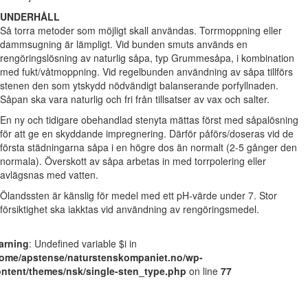
UNDERHÅLL
Så torra metoder som möjligt skall användas. Torrmoppning eller
dammsugning är lämpligt. Vid bunden smuts används en
rengöringslösning av naturlig såpa, typ Grummesåpa, i kombination
med fukt/våtmoppning. Vid regelbunden användning av såpa tillförs
stenen den som ytskydd nödvändigt balanserande porfyllnaden.
Såpan ska vara naturlig och fri från tillsatser av vax och salter.
En ny och tidigare obehandlad stenyta mättas först med såpalösning
för att ge en skyddande impregnering. Därför påförs/doseras vid de
första städningarna såpa i en högre dos än normalt (2-5 gånger den
normala). Överskott av såpa arbetas in med torrpolering eller
avlägsnas med vatten.
Ölandssten är känslig för medel med ett pH-värde under 7. Stor
försiktighet ska iakktas vid användning av rengöringsmedel.
arning
: Undefined variable $i in
home/apstense/naturstenskompaniet.no/wp-
ntent/themes/nsk/single-sten_type.php
on line
77