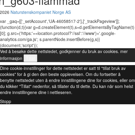
tn_g603-flammad
 2026
Naturstenskompaniet Norge AS
var _gaq=[['_setAccount','UA-46058517-2'],['_trackPageview']];
(function(d,t){var g=d.createElement(t),s=d.getElementsByTagName(t)
[0]; g.src=('https:'==location.protocol?'//ssl':'//www')+'.google-
analytics.com/ga.js'; s.parentNode.insertBefore(g,s)}
(document,'script'));
Ved å besøke dette nettstedet, godkjenner du bruk av cookies.
mer
informasjon
Tillat
Dine cookie-innstillinger for dette nettstedet er satt til "tillat bruk av
cookies" for å gi den den beste opplevelsen. Om du fortsetter å
benytte nettstedet uten å endre innstillingene dine for cookies, eller om
du klikker "Tillat" nedenfor, så tillater du til dette. Du kan når som helst
endre innstillingene dine i nettleseren.
Stopp