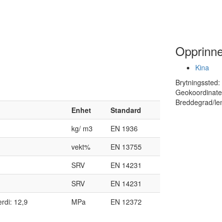
Opprinne
Kina
Brytningssted:
Geokoordinate
Breddegrad/le
Enhet
Standard
kg/ m3
EN 1936
vekt%
EN 13755
SRV
EN 14231
SRV
EN 14231
rdi: 12,9
MPa
EN 12372