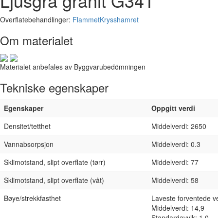
Ljusgrå granit G341
Overflatebehandlinger:
Flammet
Krysshamret
Om materialet
Materialet anbefales av Byggvarubedömningen
Tekniske egenskaper
Egenskaper
Oppgitt verdi
Densitet/tetthet
Middelverdi: 2650
Vannabsorpsjon
Middelverdi: 0.3
Sklimotstand, slipt overflate (tørr)
Middelverdi: 77
Sklimotstand, slipt overflate (våt)
Middelverdi: 58
Bøye/strekkfasthet
Laveste forventede ve
Middelverdi: 14,9
Standardavvik: 1,0