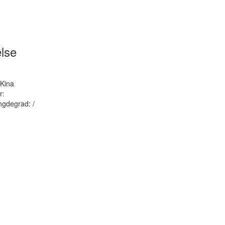
lse
 Kina
r:
ngdegrad: /