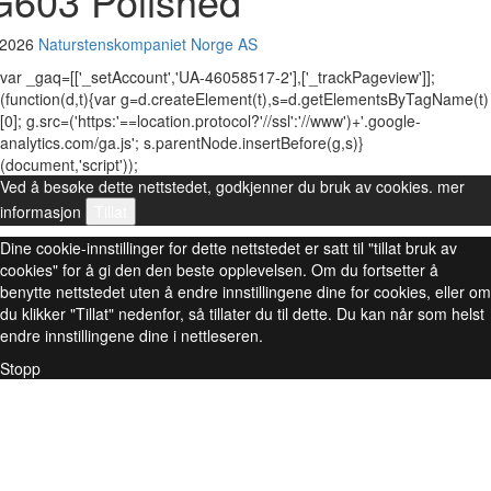
G603 Polished
 2026
Naturstenskompaniet Norge AS
var _gaq=[['_setAccount','UA-46058517-2'],['_trackPageview']];
(function(d,t){var g=d.createElement(t),s=d.getElementsByTagName(t)
[0]; g.src=('https:'==location.protocol?'//ssl':'//www')+'.google-
analytics.com/ga.js'; s.parentNode.insertBefore(g,s)}
(document,'script'));
Ved å besøke dette nettstedet, godkjenner du bruk av cookies.
mer
informasjon
Tillat
Dine cookie-innstillinger for dette nettstedet er satt til "tillat bruk av
cookies" for å gi den den beste opplevelsen. Om du fortsetter å
benytte nettstedet uten å endre innstillingene dine for cookies, eller om
du klikker "Tillat" nedenfor, så tillater du til dette. Du kan når som helst
endre innstillingene dine i nettleseren.
Stopp