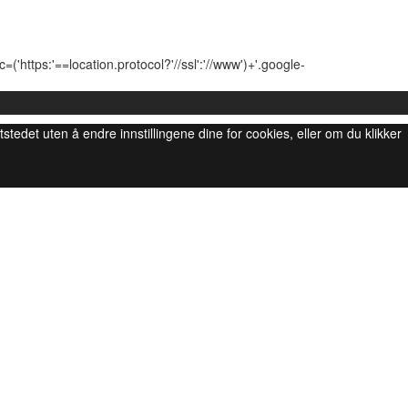
'https:'==location.protocol?'//ssl':'//www')+'.google-
ttstedet uten å endre innstillingene dine for cookies, eller om du klikker