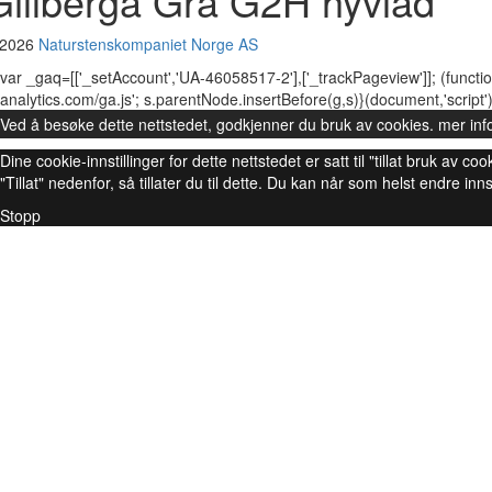
Gillberga Grå G2H hyvlad
 2026
Naturstenskompaniet Norge AS
var _gaq=[['_setAccount','UA-46058517-2'],['_trackPageview']]; (functio
analytics.com/ga.js'; s.parentNode.insertBefore(g,s)}(document,'script')
Ved å besøke dette nettstedet, godkjenner du bruk av cookies.
mer inf
Dine cookie-innstillinger for dette nettstedet er satt til "tillat bruk av
"Tillat" nedenfor, så tillater du til dette. Du kan når som helst endre inns
Stopp