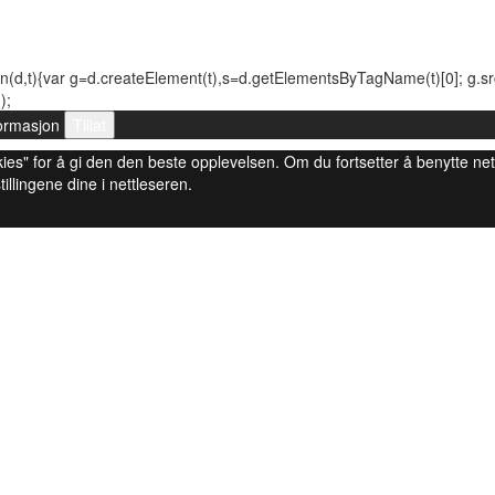
n(d,t){var g=d.createElement(t),s=d.getElementsByTagName(t)[0]; g.src=(
);
ormasjon
Tillat
 cookies" for å gi den den beste opplevelsen. Om du fortsetter å benytte ne
tillingene dine i nettleseren.