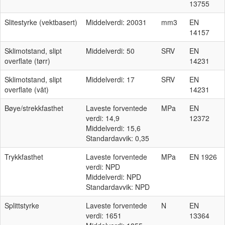
13755
Slitestyrke (vektbasert)
Middelverdi: 20031
mm3
EN
14157
Sklimotstand, slipt
Middelverdi: 50
SRV
EN
overflate (tørr)
14231
Sklimotstand, slipt
Middelverdi: 17
SRV
EN
overflate (våt)
14231
Bøye/strekkfasthet
Laveste forventede
MPa
EN
verdi: 14,9
12372
Middelverdi: 15,6
Standardavvik: 0,35
Trykkfasthet
Laveste forventede
MPa
EN 1926
verdi: NPD
Middelverdi: NPD
Standardavvik: NPD
Splittstyrke
Laveste forventede
N
EN
verdi: 1651
13364