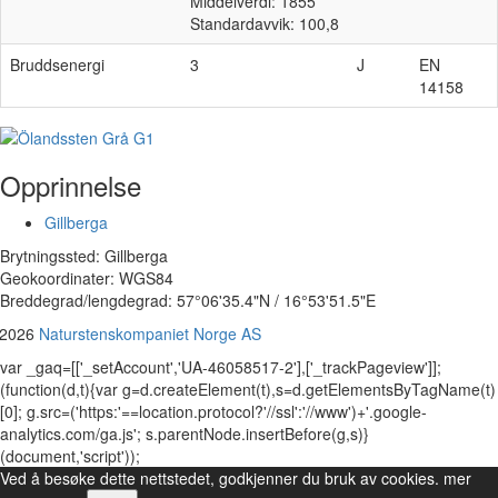
Middelverdi: 1855
Standardavvik: 100,8
Bruddsenergi
3
J
EN
14158
Opprinnelse
Gillberga
Brytningssted: Gillberga
Geokoordinater: WGS84
Breddegrad/lengdegrad: 57°06'35.4"N / 16°53'51.5"E
 2026
Naturstenskompaniet Norge AS
var _gaq=[['_setAccount','UA-46058517-2'],['_trackPageview']];
(function(d,t){var g=d.createElement(t),s=d.getElementsByTagName(t)
[0]; g.src=('https:'==location.protocol?'//ssl':'//www')+'.google-
analytics.com/ga.js'; s.parentNode.insertBefore(g,s)}
(document,'script'));
Ved å besøke dette nettstedet, godkjenner du bruk av cookies.
mer