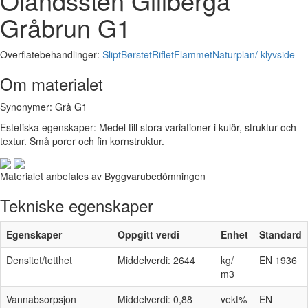
Ölandssten Gillberga
Gråbrun G1
Overflatebehandlinger:
Slipt
Børstet
Riflet
Flammet
Naturplan/ klyvside
Om materialet
Synonymer: Grå G1
Estetiska egenskaper: Medel till stora variationer i kulör, struktur och
textur. Små porer och fin kornstruktur.
Materialet anbefales av Byggvarubedömningen
Tekniske egenskaper
Egenskaper
Oppgitt verdi
Enhet
Standard
Densitet/tetthet
Middelverdi: 2644
kg/
EN 1936
m3
Vannabsorpsjon
Middelverdi: 0,88
vekt%
EN