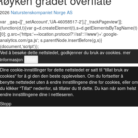
Røyken gradet overflate
 2026
Naturstenskompaniet Norge AS
var _gaq=[['_setAccount','UA-46058517-2'],['_trackPageview']];
(function(d,t){var g=d.createElement(t),s=d.getElementsByTagName(t)
[0]; g.src=('https:'==location.protocol?'//ssl':'//www')+'.google-
analytics.com/ga.js'; s.parentNode.insertBefore(g,s)}
(document,'script'));
Ved å besøke dette nettstedet, godkjenner du bruk av cookies.
mer
informasjon
Tillat
Dine cookie-innstillinger for dette nettstedet er satt til "tillat bruk av
cookies" for å gi den den beste opplevelsen. Om du fortsetter å
benytte nettstedet uten å endre innstillingene dine for cookies, eller om
du klikker "Tillat" nedenfor, så tillater du til dette. Du kan når som helst
endre innstillingene dine i nettleseren.
Stopp